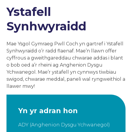
Ystafell
Synhwyraidd
Mae Ysgol Gymraeg Pwll Coch yn gartref i Ystafell
Synhwyraidd o’r radd flaenaf. Mae’n llawn offer
cyffrous a gweithgareddau chwarae addas i blant
o bob oed a’r rheini ag Anghenion Dysgu
Ychwanegol. Mae’r ystafell yn cynnwys tiwbiau
swigod, chwarae meddal, paneli wal ryngweithiol a
llawer mwy!
Yn yr adran hon
ADY (Anghenion Dysgu Ychwanegol)