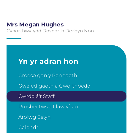
Mrs Megan Hughes
Cynorthwy-ydd Dosbarth Derbyn Non
Yn yr adran hon
Croeso gan y Pennaeth
Gweledigaeth a Gwerthoedd
Cwrdd â'r Staff
Prosbectws a Llawlyfrau
Arolwg Estyn
Calendr