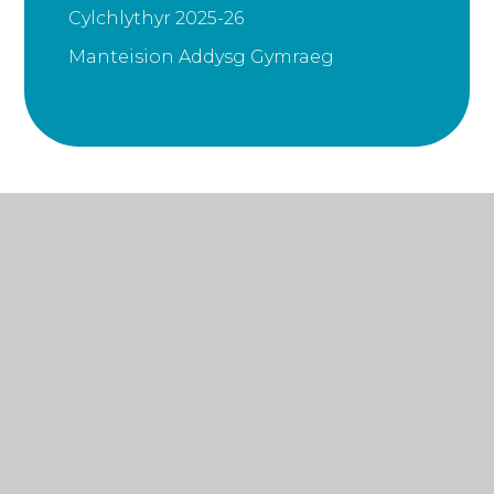
Cylchlythyr 2025-26
Manteision Addysg Gymraeg
© 2026 Ysgol Gymraeg Pwll Coch
•
Cynlluniwyd
Gwefan yr ysgol gan
Juniper Websites
•
Map safle
•
Accessibility Statement
•
Fersiwn gwelededd
uchel
•
Polisi preifatrwydd
•
Gosodiadau cwcis
Cookie Policy
This site uses cookies to store information on your computer.
Click here for more information
Accept All
Manage Cookies
Deny All Cookies